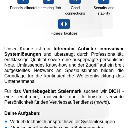
Friendly climate
Interesting Job
Good
Security and
connections
stability
Fitness facilities
Unser Kunde ist ein
führender Anbieter innovativer
Systemlösungen
und überzeugt durch Professionalität,
erstklassige Qualität sowie eine ausgeprägte persönliche
Note. Umfassendes Know-how und der Zugriff auf ein breit
aufgestelltes Netzwerk an Spezialist:innen bilden die
Grundlage für die kontinuierliche Weiterentwicklung des
Unternehmens.
Für das
Vertriebsgebiet Steiermark
suchen wir
DICH
-
eine erfahrene, motivierte und technisch versierte
Persönlichkeit für den Vertriebsaußendienst (m/w/d).
Deine Aufgaben:
Vertrieb technisch anspruchsvoller Systemlösungen
Akquise von Neukunden sowie Betreuung der