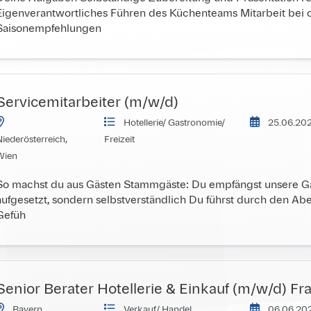
Eigenverantwortliches Führen des Küchenteams Mitarbeit bei d
Saisonempfehlungen
Servicemitarbeiter (m/w/d)
Hotellerie/ Gastronomie/ 
25.06.202
iederösterreich, 
Freizeit
Wien
So machst du aus Gästen Stammgäste: Du empfängst unsere Gäst
aufgesetzt, sondern selbstverständlich Du führst durch den Aben
Gefüh
Senior Berater Hotellerie & Einkauf (m/w/d) F
Bayern
Verkauf/ Handel 
06.06.202