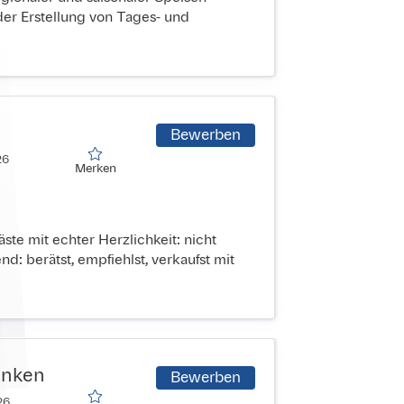
er Erstellung von Tages- und
Bewerben
6

Merken
Merken
e mit echter Herzlichkeit: nicht
d: berätst, empfiehlst, verkaufst mit
ranken
Bewerben
6
