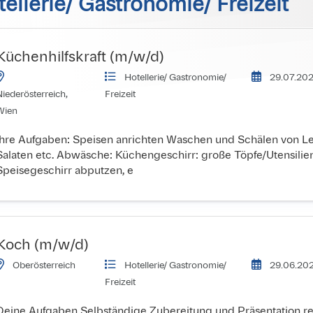
ellerie/ Gastronomie/ Freizeit
Küchenhilfskraft (m/w/d)
Hotellerie/ Gastronomie/ 
29.07.202
iederösterreich, 
Freizeit
Wien
Ihre Aufgaben: Speisen anrichten Waschen und Schälen von Le
Salaten etc. Abwäsche: Küchengeschirr: große Töpfe/Utensili
Speisegeschirr abputzen, e
Koch (m/w/d)
Oberösterreich
Hotellerie/ Gastronomie/ 
29.06.202
Freizeit
Deine Aufgaben Selbständige Zubereitung und Präsentation re