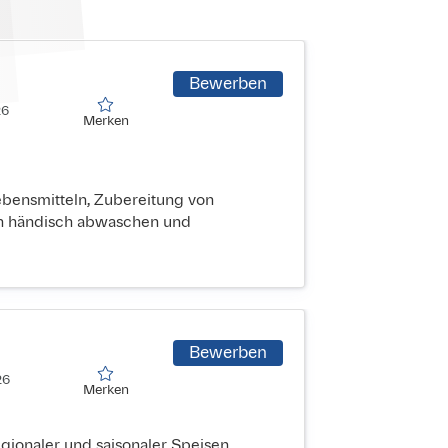
Bewerben
6

Merken
Merken
bensmitteln, Zubereitung von
en händisch abwaschen und
Bewerben
6

Merken
Merken
gionaler und saisonaler Speisen