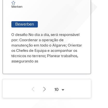
Merken
Merken
Bewerben
O desafio No dia a dia, será responsável
por: Coordenar a operação de
manutenção em todo o Algarve; Orientar
os Chefes de Equipa e acompanhar os
técnicos no terreno; Planear trabalhos,
assegurando as