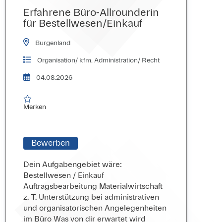
Erfahrene Büro-Allrounderin
für Bestellwesen/Einkauf
Burgenland
Organisation/ kfm. Administration/ Recht
04.08.2026

Merken
Merken
Bewerben
Dein Aufgabengebiet wäre:
Bestellwesen / Einkauf
Auftragsbearbeitung Materialwirtschaft
z. T. Unterstützung bei administrativen
und organisatorischen Angelegenheiten
im Büro Was von dir erwartet wird