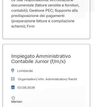
Le Sue responsabilità: Archiviazione
documentale (fatture vendite e fornitori,
contabili); Gestione PEC; Supporto alla
predisposizione dei pagamenti
(preparazione fatture e compilazione
schemi); Firm
Impiegato Amministrativo
Contabile Junior (f/m/x)
Lombardei
Organisation/ kfm. Administration/ Recht
03.08.2026

Merken
Merken