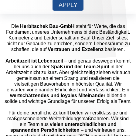
APPLY
Die
Herbitschek Bau-GmbH
steht für Werte, die das
Fundament unseres Unternehmens bilden: Beständigkeit,
Kompetenz und Leidenschaft am Bau! Unser Ziel ist es,
nicht nur Gebäude zu errichten, sondern Lebensräume zu
schaffen, die auf
Vertrauen und Exzellenz
basieren.
Arbeitszeit ist Lebenszeit
– und genau deswegen kommt
bei uns auch der S
paß und der Team-Spirit
in der
Arbeitszeit nicht zu kurz. Aber gleichzeitig ziehen wir auch
gemeinsam an einem Strang und realisieren die
vielseitigen Bauvorhaben in höchster Qualität. Wir
erwarten voneinander Ehrlichkeit und Verlässlichkeit. Ein
wertschätzendes und loyales Miteinander
bildet die
solide und wichtige Grundlage für unseren Erfolg als Team.
Für deine berufliche Zukunft bieten wir erstklassige und
maßgeschneiderte Weiterbildungsmaßnahmen. Wir sind
ein Team aus
vielen unterschiedlichen und
spannenden Persönlichkeiten
– und wir freuen uns,
wenn auch du dich mit dem, was DICH ausmacht, bei uns