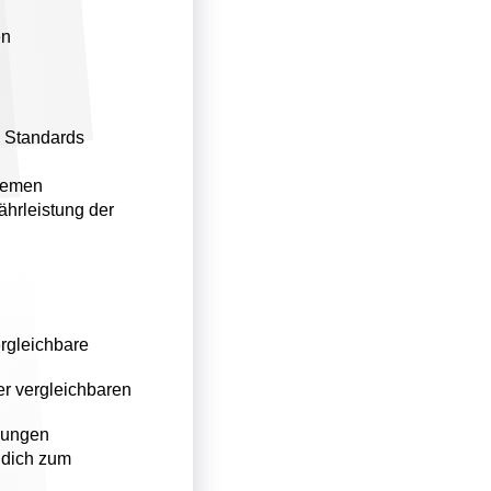
en
d Standards
stemen
hrleistung der
ergleichbare
er vergleichbaren
ösungen
 dich zum