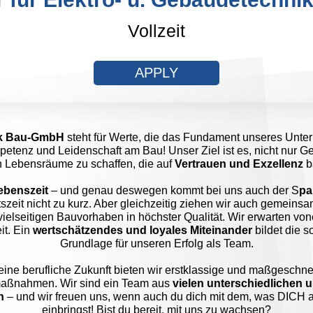
Vollzeit
APPLY
ek Bau-GmbH
steht für Werte, die das Fundament unseres Unte
etenz und Leidenschaft am Bau! Unser Ziel ist es, nicht nur G
 Lebensräume zu schaffen, die auf
Vertrauen und Exzellenz
b
Lebenszeit
– und genau deswegen kommt bei uns auch der S
pa
tszeit nicht zu kurz. Aber gleichzeitig ziehen wir auch gemeins
 vielseitigen Bauvorhaben in höchster Qualität. Wir erwarten von
it. Ein
wertschätzendes und loyales Miteinander
bildet die s
Grundlage für unseren Erfolg als Team.
eine berufliche Zukunft bieten wir erstklassige und maßgeschne
maßnahmen. Wir sind ein Team aus
vielen unterschiedlichen
n
– und wir freuen uns, wenn auch du dich mit dem, was DICH 
einbringst! Bist du bereit, mit uns zu wachsen?