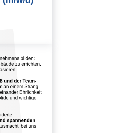
rnehmens bilden:
ebäude zu errichten,
asieren.
ß und der Team-
am an einem Strang
einander Ehrlichkeit
olide und wichtige
iderte
 und spannenden
ausmacht, bei uns