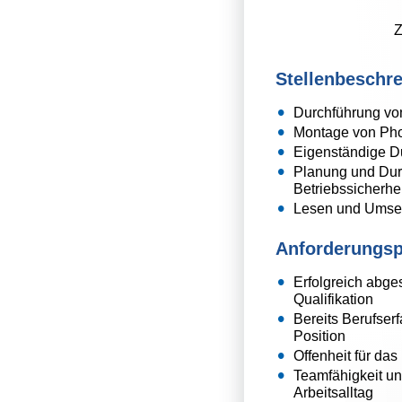
Z
Stellenbeschr
Durchführung von
Montage von Pho
Eigenständige D
Planung und Durc
Betriebssicherhei
Lesen und Umset
Anforderungspr
Erfolgreich abges
Qualifikation
Bereits Berufser
Position
Offenheit für da
Teamfähigkeit un
Arbeitsalltag