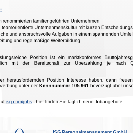
:
em renommierten familiengeführten Unternehmen
d teamorientierte Unternehmenskultur mit kurzen Entscheidun
che und anspruchsvolle Aufgaben in einem spannenden Umfe
eitung und regelmäßige Weiterbildung
lungsreiche Position ist ein marktkonformes Bruttojahres
rlich mit der Bereitschaft zur Überzahlung je nach Qu
r herausfordernden Position Interesse haben, dann freuen
werbung unter der
Kennnummer 105 961
bevorzugt über uns
auf
isg.com/jobs
- hier finden Sie täglich neue Jobangebote.
ISG Personalmanagement GmbH