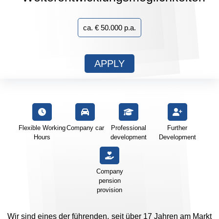
ca. € 50.000 p.a.
APPLY
Flexible Working
Company car
Professional
Further
Hours
development
Development
Company
pension
provision
Wir sind eines der führenden, seit über 17 Jahren am Markt