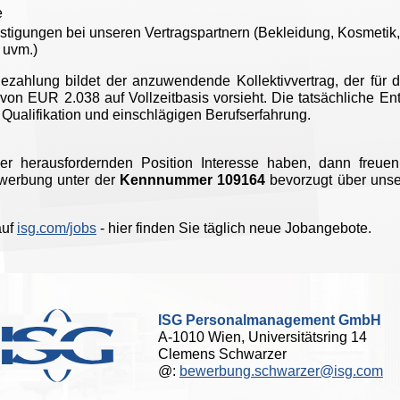
e
nstigungen bei unseren Vertragspartnern (Bekleidung, Kosmetik,
 uvm.)
Bezahlung bildet der anzuwendende Kollektivvertrag, der für d
on EUR 2.038 auf Vollzeitbasis vorsieht. Die tatsächliche Ent
 Qualifikation und einschlägigen Berufserfahrung.
r herausfordernden Position Interesse haben, dann freuen
ewerbung unter der
Kennnummer 109164
bevorzugt über uns
auf
isg.com/jobs
- hier finden Sie täglich neue Jobangebote.
ISG Personalmanagement GmbH
A-1010 Wien, Universitätsring 14
Clemens Schwarzer
@:
bewerbung.schwarzer@isg.com