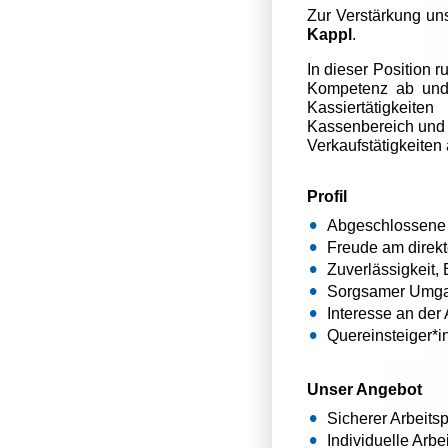
Zur Verstärkung uns
Kappl
.
In dieser Position 
Kompetenz ab und 
Kassiertätigkeit
Kassenbereich und u
Verkaufstätigkeiten
Profil
Abgeschlossene 
Freude am direk
Zuverlässigkeit,
Sorgsamer Umga
Interesse an der 
Quereinsteiger*i
Unser Angebot
Sicherer Arbeits
Individuelle Arbe