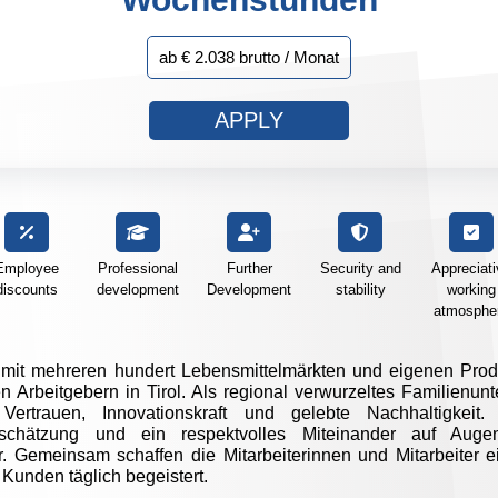
ab € 2.038 brutto / Monat
APPLY
Employee
Professional
Further
Security and
Appreciati
discounts
development
Development
stability
working
atmosphe
mit mehreren hundert Lebensmittelmärkten und eigenen Prod
n Arbeitgebern in Tirol. Als regional verwurzeltes Familienu
ertrauen, Innovationskraft und gelebte Nachhaltigkeit. 
tschätzung und ein respektvolles Miteinander auf Aug
. Gemeinsam schaffen die Mitarbeiterinnen und Mitarbeiter ei
Kunden täglich begeistert.