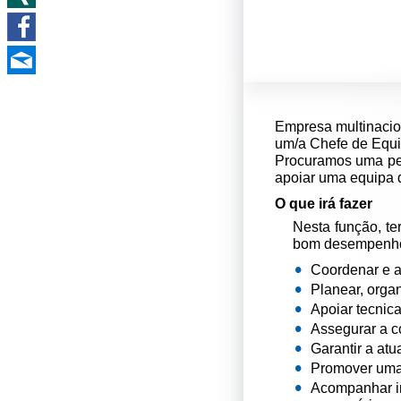
Empresa multinacion
um/a Chefe de Equi
Procuramos uma pes
apoiar uma equipa d
O que irá fazer
Nesta função, t
bom desempenho d
Coordenar e 
Planear, organ
Apoiar tecnic
Assegurar a co
Garantir a at
Promover uma 
Acompanhar i