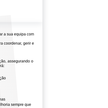
çar a sua equipa com
 coordenar, gerir e
ação, assegurando o
rá:
ação
rnas
lhoria sempre que