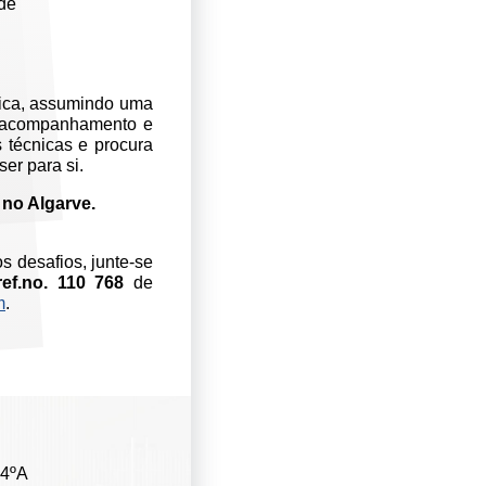
ade
nica, assumindo uma
, acompanhamento e
 técnicas e procura
er para si.
 no Algarve.
s desafios, junte-se
ref.no. 110 768
de
m
.
 4ºA