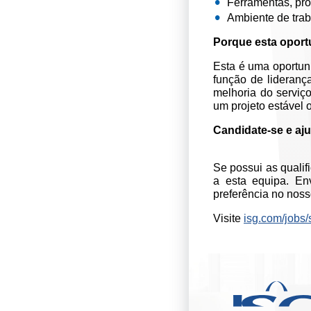
Ferramentas, pro
Ambiente de trab
Porque esta oportu
Esta é uma oportun
função de lideran
melhoria do serviç
um projeto estável 
Candidate-se e aju
Se possui as qualif
a esta equipa. Env
preferência no noss
Visite
isg.com/jobs/