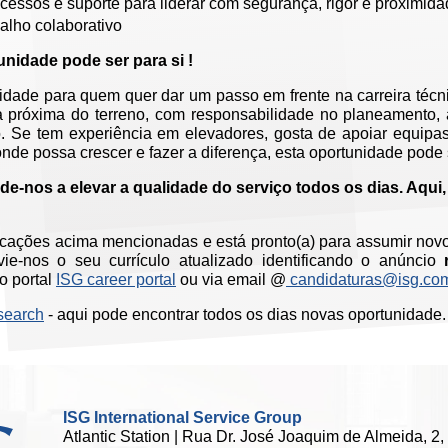
cessos e suporte para liderar com segurança, rigor e proximid
alho colaborativo
nidade pode ser para si !
idade para quem quer dar um passo em frente na carreira téc
ça próxima do terreno, com responsabilidade no planeamento
o. Se tem experiência em elevadores, gosta de apoiar equipas
onde possa crescer e fazer a diferença, esta oportunidade pode s
de-nos a elevar a qualidade do serviço todos os dias. Aqui,
icações acima mencionadas e está pronto(a) para assumir novo
ie-nos o seu currículo atualizado identificando o anúncio
o portal
ISG career portal
ou via email @
candidaturas@isg.co
search
- aqui pode encontrar todos os dias novas oportunidade.
ISG International Service Group
Atlantic Station | Rua Dr. José Joaquim de Almeida, 2,