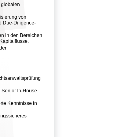
 globalen
isierung von
d Due-Diligence-
en in den Bereichen
apitalflüsse.
der
chtsanwaltsprüfung
s Senior In-House
te Kenntnisse in
ungssicheres