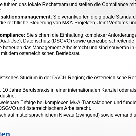
e führen das lokale Rechtsteam und stellen die Compliance mit
.
ansaktionsmanagement:
Sie verantworten die globale Standard
die rechtliche Steuerung von M&A-Projekten, Joint Ventures un
Compliance:
Sie sichern die Einhaltung komplexer Anforderung
(Dual-Use), Datenschutz (DSGVO) sowie grenzüberschreitende K
e betreuen das Management-Arbeitsrecht und sind souverän in 
it dem österreichischen Betriebsrat.
istisches Studium in der DACH-Region; die österreichische Re
 10 Jahre Berufspraxis in einer internationalen Kanzlei oder al
dustrie.
eisbare Erfolge bei komplexen M&A-Transaktionen und fundier
 DSGVO und österreichischem Arbeitsrecht.
ch auf muttersprachlichem Niveau (zwingend) sowie verhandl
ten