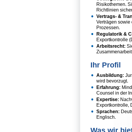
Risikothemen. Si
Richtlinien sicher
Vertrags- & Tr
Verträgen sowie 
Prozessen.
Regulatorik & 
Exportkontrolle 
Arbeitsrecht:
Si
Zusammenarbeit m
Ihr Profil
Ausbildung:
Jur
wird bevorzugt.
Erfahrung:
Mind.
Counsel in der In
Expertise:
Nachw
Exportkontrolle,
Sprachen:
Deuts
Englisch.
Was wir bie