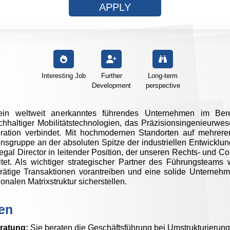
APPLY
Interesting Job
Further
Long-term
Development
perspective
ein weltweit anerkanntes führendes Unternehmen im Bereich
chhaltiger Mobilitätstechnologien, das Präzisionsingenieurwes
ration verbindet. Mit hochmodernen Standorten auf mehreren
sgruppe an der absoluten Spitze der industriellen Entwicklun
Legal Director in leitender Position, der unseren Rechts- und C
eitet. Als wichtiger strategischer Partner des Führungsteams
rätige Transaktionen vorantreiben und eine solide Unternehm
onalen Matrixstruktur sicherstellen.
en
ratung:
Sie beraten die Geschäftsführung bei Umstrukturierun