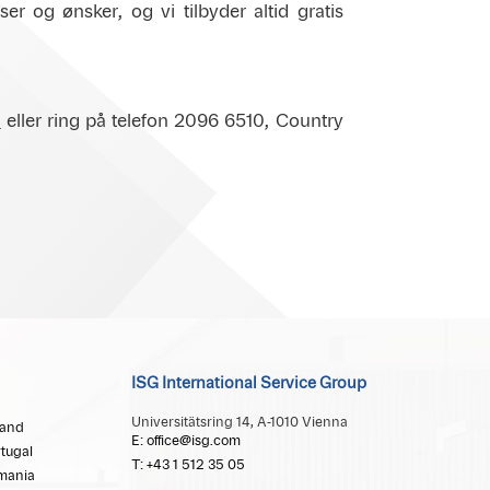
r og ønsker, og vi tilbyder altid gratis
m
eller ring på telefon 2096 6510, Country
ISG International Service Group
Universitätsring 14, A-1010 Vienna
land
E: office@isg.com
tugal
T: +43 1 512 35 05
mania