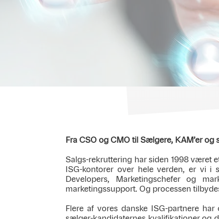
Fra CSO og CMO til Sælgere, KAM’er og sa
Salgs-rekruttering har siden 1998 været e
ISG-kontorer over hele verden, er vi i 
Developers, Marketingschefer og mar
marketingssupport. Og processen tilbydes 
Flere af vores danske ISG-partnere har
sælger-kandidaternes kvalifikationer og d