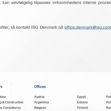
an selvfølgelig tilpasses virksomhedens interne processe
rofiler, så kontakt ISG Denmark på
office.denmark@isg.co
rs
Offices
tive
Austria
Egypt
Po
g & Construction
Argentina
Estonia
Por
ss Consultancy
Belgium
Finland
Ro