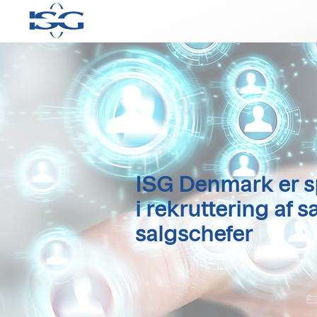
ISG Denmark er sp
i rekruttering af 
salgschefer