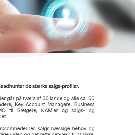
adhunter de stærke salgs-profiler.
er går på tværs af 36 lande og alle ca. 60
s-ledere, Key Account Managere, Business
CMO til Sælgere, KAM’er og salgs- og
det.
e virksomhedernes salgsmæssige behov og
e viden og det rette netværk til at sikre,