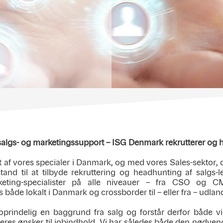
lgs- og marketingssupport – ISG Denmark rekrutterer og he
t af vores specialer i Danmark, og med vores Sales-sektor, d
stand til at tilbyde rekruttering og headhunting af salg
keting-specialister på alle niveauer – fra CSO og 
både lokalt i Danmark og crossborder til – eller fra – udlan
 oprindelig en baggrund fra salg og forstår derfor båd
eres ønsker til jobindhold. Vi har således både den nødvendig