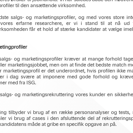
e profiler til den ansættende virksomhed.
bedste salgs- og marketingsprofiler, og med vores store in
res erfarne researchere, er vi i stand til at nå ud t
virksomheden får et hold af stærke kandidater at vælge ime
etingprofiler
salgs- og marketingsprofiler kræver at mange forhold tages
 eller marketingsjobbet, men om at finde det bedste match 
r marketingsprofil er det underordnet, hvis profilen ikke 
g er i dag svære at imponere med gode forhold og kræver
mmer med fra ISG.
salgs- og marketingsrekruttering vores kunder en sikkerhe
ring tilbyder vi brug af en række personanalyser og tests,
r vi brug af cases i den afsluttende del af rekrutteringspr
 kandidatens måde at gribe en specifik opgave an på.