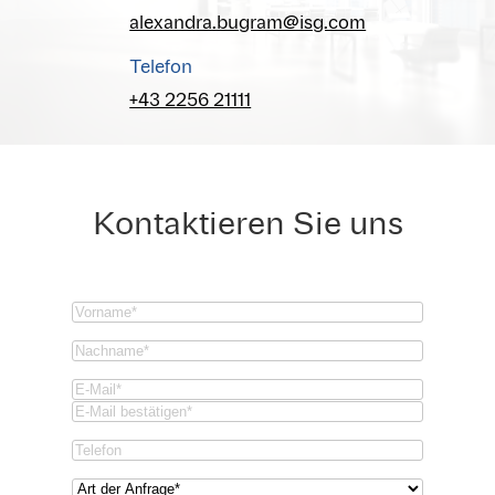
alexandra.bugram@isg.com
Telefon
+43 2256 21111
Kontaktieren Sie uns
Vorname
(Required)
Nachname
(Required)
Email
(Required)
Email
Confirm
Phone
Email
Art