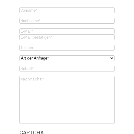
Vorname
(Required)
Nachname
(Required)
Email
(Required)
Email
Confirm
Phone
Email
Art
der
Betreff*
Anfrage*
(Required)
(Required)
Untitled
(Required)
CAPTCHA