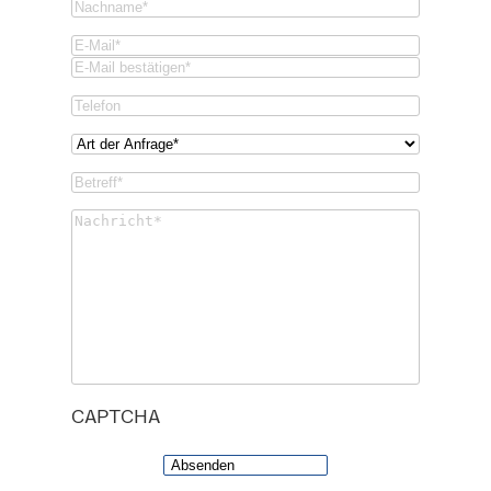
Nachname
(Required)
Email
(Required)
Email
Confirm
Phone
Email
Art
der
Betreff*
Anfrage*
(Required)
(Required)
Untitled
(Required)
CAPTCHA