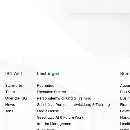
ISG Welt
Leistungen
Bran
Standorte
Recruiting
Autom
Team
Executive Search
Bau &
Über die ISG
Personalentwicklung & Training
Busin
News
Geschützt: Personalentwicklung & Training
Finan
Jobs
Media House
Gewe
Geschützt: AI & Future Work
Hand
Interim Management
Healt