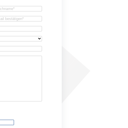
achname
(Required)
firm
il