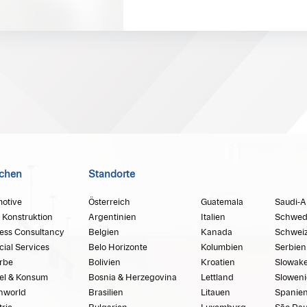
chen
Standorte
otive
Österreich
Guatemala
Saudi-A
 Konstruktion
Argentinien
Italien
Schwed
ess Consultancy
Belgien
Kanada
Schwei
cial Services
Belo Horizonte
Kolumbien
Serbien
rbe
Bolivien
Kroatien
Slowake
el & Konsum
Bosnia & Herzegovina
Lettland
Sloweni
hworld
Brasilien
Litauen
Spanie