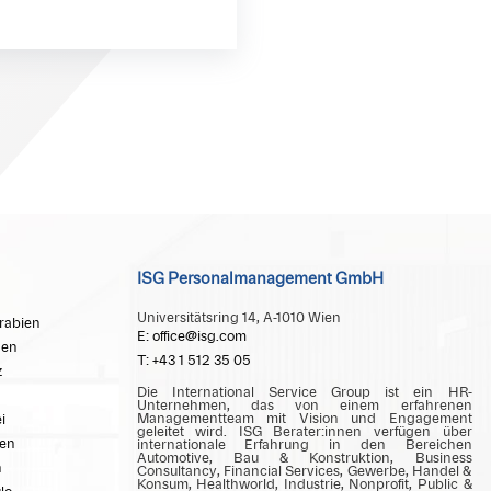
ISG Personalmanagement GmbH
Universitätsring 14, A-1010 Wien
rabien
E: office@isg.com
en
T: +43 1 512 35 05
z
Die International Service Group ist ein HR-
Unternehmen, das von einem erfahrenen
Managementteam mit Vision und Engagement
i
geleitet wird. ISG Berater:innen verfügen über
en
internationale Erfahrung in den Bereichen
Automotive, Bau & Konstruktion, Business
n
Consultancy, Financial Services, Gewerbe, Handel &
Konsum, Healthworld, Industrie, Nonprofit, Public &