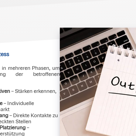
zess
t in mehreren Phasen, um
rung der betroffenen
iven
– Stärken erkennen,
e
– Individuelle
arkt
gang
– Direkte Kontakte zu
ckten Stellen
 Platzierung
–
terstützung