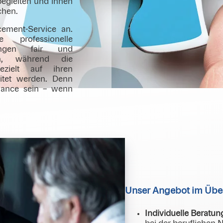
begleiten und ihnen
chen.
cement-Service an.
 professionelle
ungen fair und
ten, während die
ezielt auf ihren
eitet werden. Denn
hance sein – wenn
Unser Angebot im Über
Individuelle Beratun