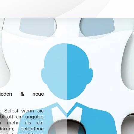
schieden & neue
h. Selbst wenn sie
ibt oft ein ungutes
m mehr als ein
arum, betroffene