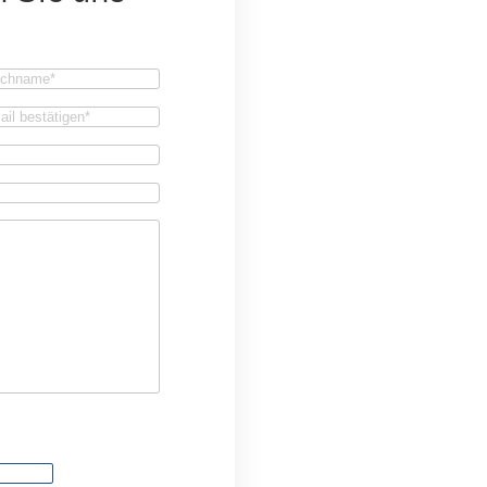
achname
(Required)
firm
il