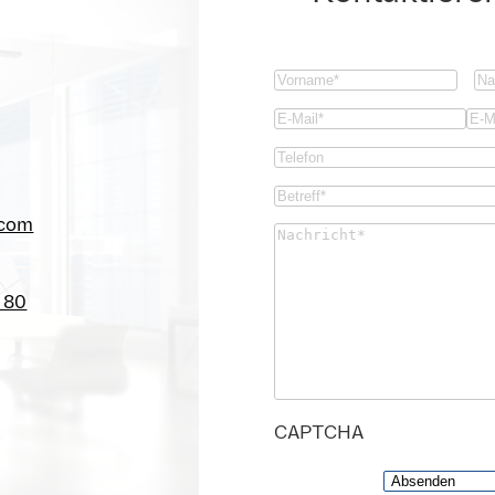
Vorname
(Required)
N
Email
(Required)
Email
Con
Phone
Ema
Betreff*
(Required)
.com
Untitled
(Required)
 80
CAPTCHA