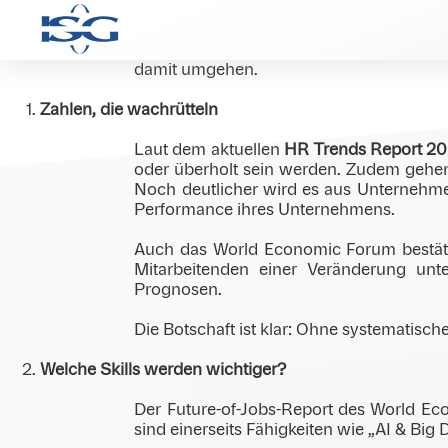
Die Arbeitswelt verändert sich schneller
KI, verschieben Aufgabenprofile – und m
damit umgehen.
Zahlen, die wachrütteln
Laut dem aktuellen
HR Trends Report 2
oder überholt sein werden. Zudem gehen 
Noch deutlicher wird es aus Unternehmen
Performance ihres Unternehmens.
Auch das World Economic Forum bestäti
Mitarbeitenden einer Veränderung unt
Prognosen.
Die Botschaft ist klar: Ohne systematisch
Welche Skills werden wichtiger?
Der Future-of-Jobs-Report des World Eco
sind einerseits Fähigkeiten wie „AI & Bi