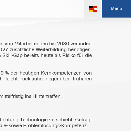
ln können. Neue Technologien, allen voran
Menü
es einen Skill-Gap gibt, sondern wie wir
en von Mitarbeitenden bis 2030 verändert
027 zusätzliche Weiterbildung benötigen.
ill-Gap bereits heute als Risiko für die
 39 % der heutigen Kernkompetenzen von
 leicht rückläufig gegenüber früheren
telfristig ins Hintertreffen.
Richtung Technologie verschiebt. Gefragt
soziale- sowie Problemlösungs-Kompetenz.