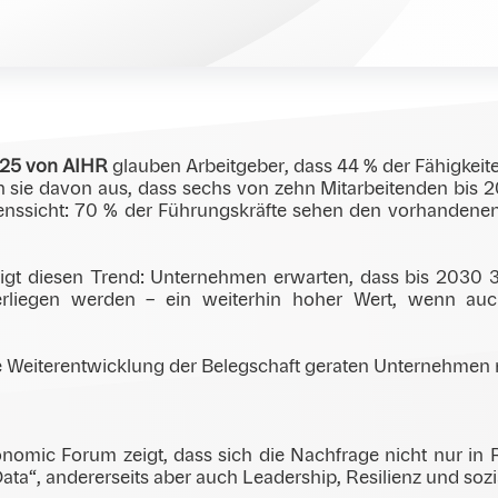
, als viele Unternehmen ihre Mitarbeitenden weiterentwicke
achen deutlich: Die entscheidende Frage ist nicht mehr ob 
025 von AIHR
glauben Arbeitgeber, dass 44 % der Fähigkeit
sie davon aus, dass sechs von zehn Mitarbeitenden bis 2
ssicht: 70 % der Führungskräfte sehen den vorhandenen Sk
gt diesen Trend: Unternehmen erwarten, dass bis 2030
erliegen werden – ein weiterhin hoher Wert, wenn auch
e Weiterentwicklung der Belegschaft geraten Unternehmen mit
nomic Forum zeigt, dass sich die Nachfrage nicht nur in 
g Data“, andererseits aber auch Leadership, Resilienz und 