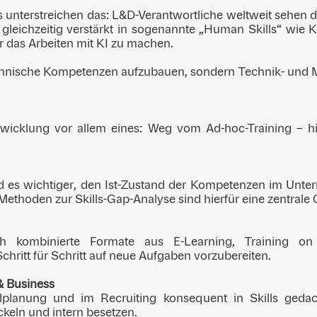
unterstreichen das: L&D-Verantwortliche weltweit sehen da
en gleichzeitig verstärkt in sogenannte „Human Skills“ wi
ür das Arbeiten mit KI zu machen.
technische Kompetenzen aufzubauen, sondern Technik- und 
icklung vor allem eines: Weg vom Ad-hoc-Training – hin 
 wird es wichtiger, den Ist-Zustand der Kompetenzen im Unt
ethoden zur Skills-Gap-Analyse sind hierfür eine zentrale
rch kombinierte Formate aus E-Learning, Training 
ritt für Schritt auf neue Aufgaben vorzubereiten.
& Business
lplanung und im Recruiting konsequent in Skills gedacht
ckeln und intern besetzen.