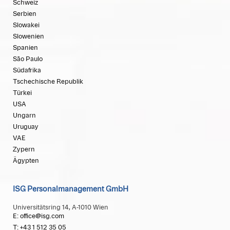
Schweiz
Serbien
Slowakei
Slowenien
Spanien
São Paulo
Südafrika
Tschechische Republik
Türkei
USA
Ungarn
Uruguay
VAE
Zypern
Ägypten
ISG Personalmanagement GmbH
Universitätsring 14, A-1010 Wien
E: office@isg.com
T: +43 1 512 35 05