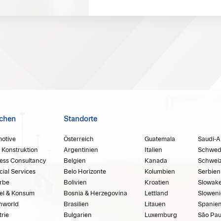
chen
Standorte
otive
Österreich
Guatemala
Saudi-A
 Konstruktion
Argentinien
Italien
Schwed
ess Consultancy
Belgien
Kanada
Schwei
cial Services
Belo Horizonte
Kolumbien
Serbien
rbe
Bolivien
Kroatien
Slowake
el & Konsum
Bosnia & Herzegovina
Lettland
Sloweni
hworld
Brasilien
Litauen
Spanie
trie
Bulgarien
Luxemburg
São Pau