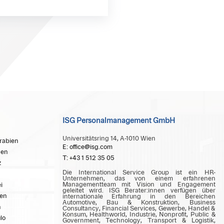
ISG Personalmanagement GmbH
Universitätsring 14, A-1010 Wien
rabien
E: office@isg.com
en
T: +43 1 512 35 05
z
Die International Service Group ist ein HR-
Unternehmen, das von einem erfahrenen
Managementteam mit Vision und Engagement
i
geleitet wird. ISG Berater:innen verfügen über
en
internationale Erfahrung in den Bereichen
Automotive, Bau & Konstruktion, Business
n
Consultancy, Financial Services, Gewerbe, Handel &
Konsum, Healthworld, Industrie, Nonprofit, Public &
lo
Government, Technology, Transport & Logistik,