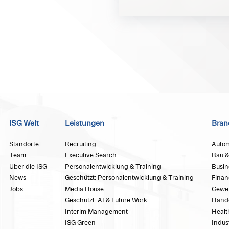
ISG Welt
Leistungen
Bran
Standorte
Recruiting
Autom
Team
Executive Search
Bau &
Über die ISG
Personalentwicklung & Training
Busin
News
Geschützt: Personalentwicklung & Training
Finan
Jobs
Media House
Gewe
Geschützt: AI & Future Work
Hand
Interim Management
Healt
ISG Green
Indus