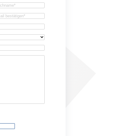
achname
(Required)
firm
il