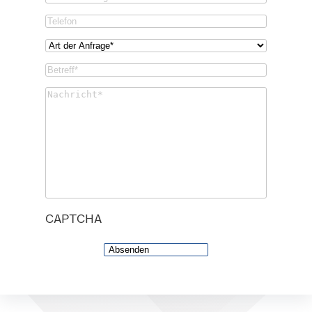
Confirm
Phone
Email
Art
der
Betreff*
Anfrage*
(Required)
(Required)
Untitled
(Required)
CAPTCHA