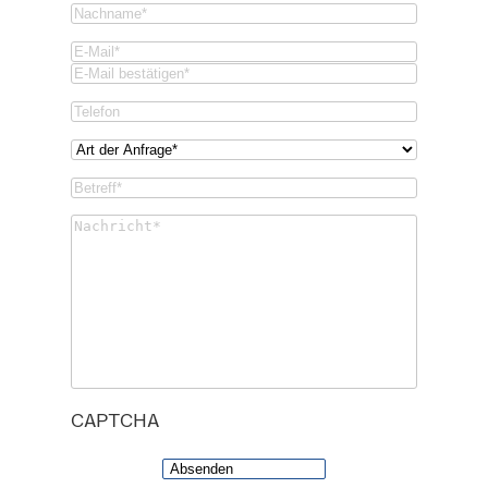
Nachname
(Required)
Email
(Required)
Email
Confirm
Phone
Email
Art
der
Betreff*
Anfrage*
(Required)
(Required)
Untitled
(Required)
CAPTCHA