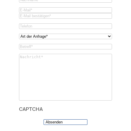
Email
(Required)
Email
Confirm
Phone
Email
Art
der
Betreff*
Anfrage*
(Required)
(Required)
Untitled
(Required)
CAPTCHA