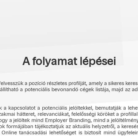
A folyamat lépései
esszük a pozíció részletes profilját, amely a sikeres keresés
llítható a potenciális bevonandó cégek listája, majd az a
 a kapcsolatot a potenciális jelöltekkel, bemutatják a le
zakmai hátteret, relevanciákat, felelősségi köröket a profill
ogy a jelöltek mind Employer Branding, mind a jelöltélmén
k formájában tájékoztatjuk az aktuális helyzetről, a keresés
 Online tanácsadási lehetőséget is biztosít mind ügyfele