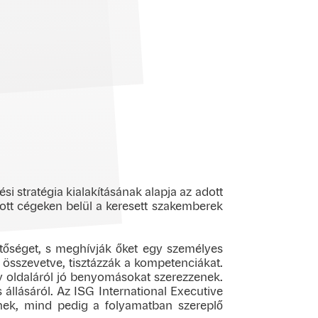
i stratégia kialakításának alapja az adott
dott cégeken belül a keresett szakemberek
hetőséget, s meghívják őket egy személyes
al összevetve, tisztázzák a kompetenciákat.
y oldaláról jó benyomásokat szerezzenek.
 állásáról. Az ISG International Executive
inek, mind pedig a folyamatban szereplő