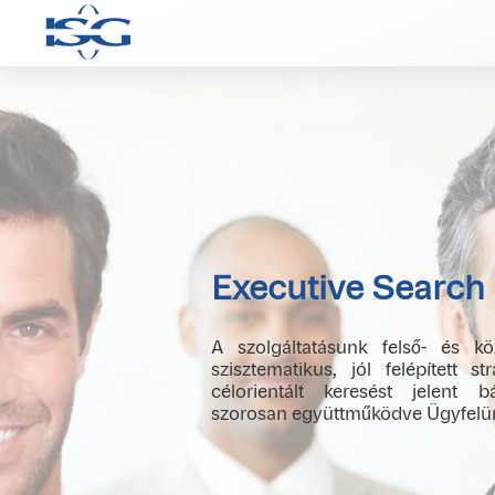
Executive Search
A szolgáltatásunk felső- és kö
szisztematikus, jól felépített st
célorientált keresést jelent 
szorosan együttműködve Ügyfelün