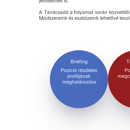
jelölteknek is.
A Tanácsadó a folyamat során közvetítői s
Módszereink és eszközeink lehetővé teszi
Briefing
T
Pozíció részletes
Po
profiljának
megcé
meghatározása