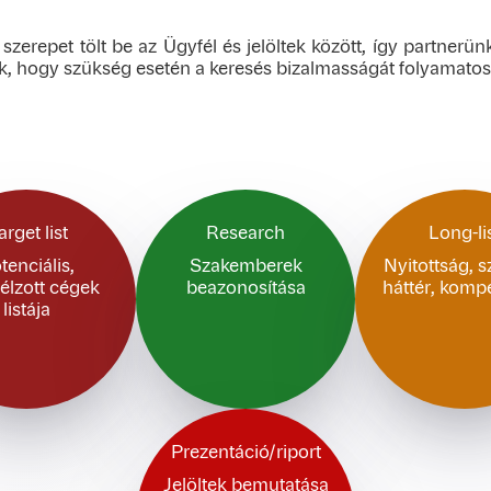
zerepet tölt be az Ügyfél és jelöltek között, így partnerü
k, hogy szükség esetén a keresés bizalmasságát folyamatos
arget list
Research
Long-li
tenciális,
Szakemberek
Nyitottság, 
lzott cégek
beazonosítása
háttér, komp
listája
Prezentáció/riport
Jelöltek bemutatása