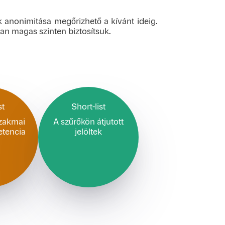
nk anonimitása megőrizhető a kívánt ideig.
an magas szinten biztosítsuk.
st
Short-list
szakmai
A szűrőkön átjutott
etencia
jelöltek