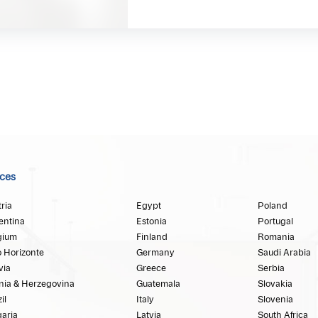
ices
ria
Egypt
Poland
entina
Estonia
Portugal
gium
Finland
Romania
o Horizonte
Germany
Saudi Arabia
via
Greece
Serbia
nia & Herzegovina
Guatemala
Slovakia
il
Italy
Slovenia
garia
Latvia
South Africa