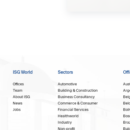
ISG World
Sectors
Off
Offices
Automotive
Aust
Team
Building & Construction
Arg
About ISG
Business Consultancy
Bel
News
Commerce & Consumer
Bel
Jobs
Financial Services
Boli
Healthworld
Bos
Industry
Braz
Non-profit
Bul