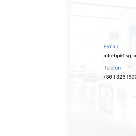
E-mail
info-bp@isg.
Telefon
+36 1 326 169