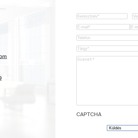
Vorname
(Kötelező)
N
Email
(Kötelező)
Email
Con
Phone
Ema
Untitled
(Kötelező)
com
Untitled
(Kötelező)
9
CAPTCHA