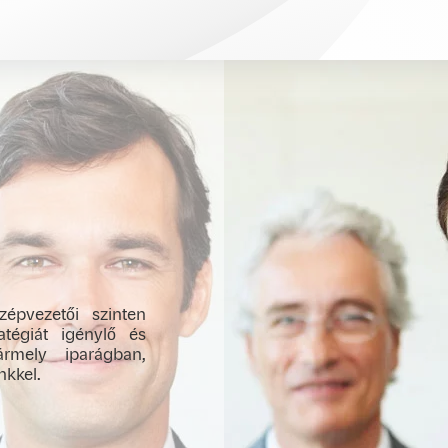
zépvezetői szinten
ratégiát igénylő és
bármely iparágban,
kkel.