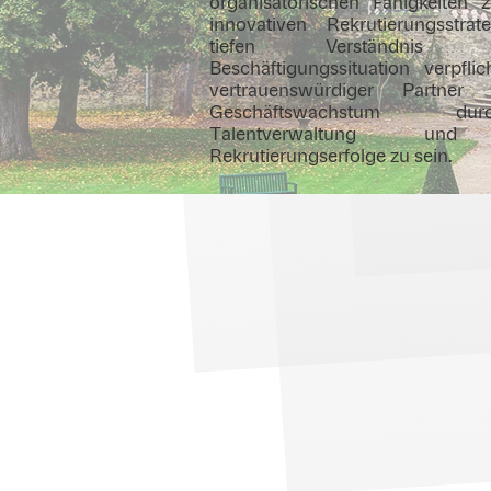
organisatorischen Fähigkeiten 
innovativen Rekrutierungsstr
tiefen Verständnis 
Beschäftigungssituation verpfli
vertrauenswürdiger Partner 
Geschäftswachstum dur
Talentverwaltung und 
Rekrutierungserfolge zu sein.