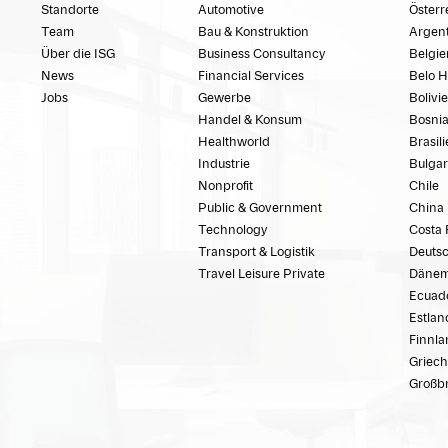
Standorte
Automotive
Österr
Team
Bau & Konstruktion
Argent
Über die ISG
Business Consultancy
Belgie
News
Financial Services
Belo H
Jobs
Gewerbe
Bolivi
Handel & Konsum
Bosnia
Healthworld
Brasil
Industrie
Bulgar
Nonprofit
Chile
Public & Government
China
Technology
Costa 
Transport & Logistik
Deuts
Travel Leisure Private
Dänem
Ecuad
Estlan
Finnl
Griec
Großbr