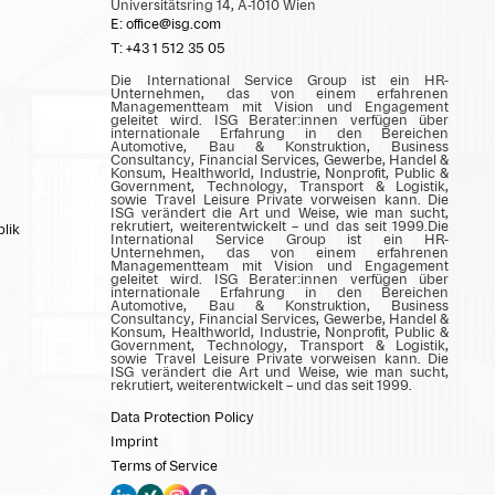
Universitätsring 14, A-1010 Wien
E: office@isg.com
T: +43 1 512 35 05
Die International Service Group ist ein HR-
Unternehmen, das von einem erfahrenen
Managementteam mit Vision und Engagement
geleitet wird. ISG Berater:innen verfügen über
internationale Erfahrung in den Bereichen
Automotive, Bau & Konstruktion, Business
Consultancy, Financial Services, Gewerbe, Handel &
Konsum, Healthworld, Industrie, Nonprofit, Public &
Government, Technology, Transport & Logistik,
sowie Travel Leisure Private vorweisen kann. Die
ISG verändert die Art und Weise, wie man sucht,
rekrutiert, weiterentwickelt – und das seit 1999.Die
lik
International Service Group ist ein HR-
Unternehmen, das von einem erfahrenen
Managementteam mit Vision und Engagement
geleitet wird. ISG Berater:innen verfügen über
internationale Erfahrung in den Bereichen
Automotive, Bau & Konstruktion, Business
Consultancy, Financial Services, Gewerbe, Handel &
Konsum, Healthworld, Industrie, Nonprofit, Public &
Government, Technology, Transport & Logistik,
sowie Travel Leisure Private vorweisen kann. Die
ISG verändert die Art und Weise, wie man sucht,
rekrutiert, weiterentwickelt – und das seit 1999.
Data Protection Policy
Imprint
Terms of Service