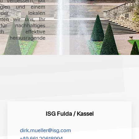
zu verbessern. Mit
ategien und einem
der lokalen
chten wir uns, Ihr
für nachhaltiges
ch effektive
herausragende
ISG Fulda / Kassel
dirk.mueller@isg.com
+49 661 20618994