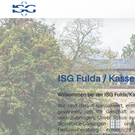
ISG Fulda / Kasse
Willkommen bei der ISG Fulda/Ka
Wir sind darauf spezialisiert, ers
gewinnen, um Ihr Geschäft in 
voranzubringen. Unser Fokus auf
Workforce-Lösungen und
Personalberatung ermöglic