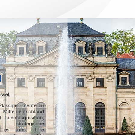
l
ssel.
tklassige Talente zu
Mitteldeutschland
 Talentakquisition,
 strategische
ht es uns, Ihre