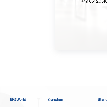
+49 661 2061
ISG World
Branchen
Stand