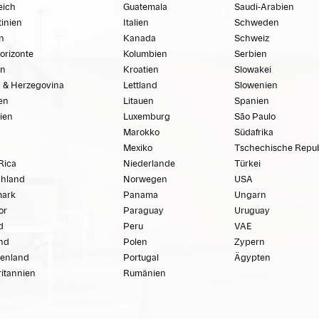
eich
Guatemala
Saudi-Arabien
inien
Italien
Schweden
n
Kanada
Schweiz
orizonte
Kolumbien
Serbien
en
Kroatien
Slowakei
 & Herzegovina
Lettland
Slowenien
ien
Litauen
Spanien
ien
Luxemburg
São Paulo
Marokko
Südafrika
Mexiko
Tschechische Repub
Rica
Niederlande
Türkei
chland
Norwegen
USA
ark
Panama
Ungarn
or
Paraguay
Uruguay
d
Peru
VAE
and
Polen
Zypern
henland
Portugal
Ägypten
itannien
Rumänien