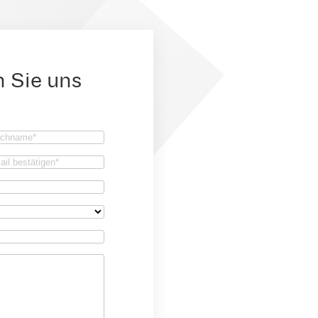
n Sie uns
achname
(erforderlich)
firm
il