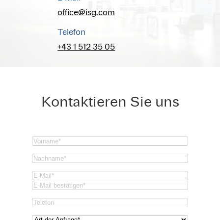
office@isg.com
Telefon
+43 1 512 35 05
Kontaktieren Sie uns
Vorname
(Required)
Nachname
(Required)
Email
(Required)
Email
Confirm
Phone
Email
Art