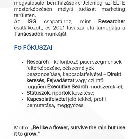
megvalósuló beruházások). Jelenleg az ELTE
mesterképzésén mélyíti tudását marketing
területen.
Az
ISG
csapatához, mint
Researcher
csatlakozott, és 2021 tavasza óta támogatja a
Tanácsadók
munkáját.
FŐ FÓKUSZAI
Research
– különböző piaci szegmensek
feltérképezése, célszemélyek
beazonosítása, kapcsolatfelvétel –
Direkt
keresés
,
Fejvadászat
vagy szinttől
függően
Executive Search
módszerekkel;
Státuszok
,
riportok
készítése;
Kapcsolatfelvétel
jelöltekkel, profil
bemutatása, meggyőzés.
Mottó:
„
Be like a flower, survive the rain but use
it to grow.”